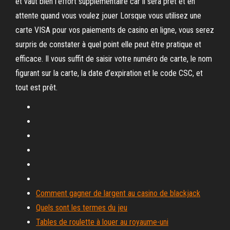
et vaut bien l’effort supplémentaire car il sera prêt et en
attente quand vous voulez jouer Lorsque vous utilisez une
carte VISA pour vos paiements de casino en ligne, vous serez
surpris de constater à quel point elle peut être pratique et
efficace. Il vous suffit de saisir votre numéro de carte, le nom
figurant sur la carte, la date d’expiration et le code CSC, et
tout est prêt.
Comment gagner de largent au casino de blackjack
Quels sont les termes du jeu
Tables de roulette à louer au royaume-uni