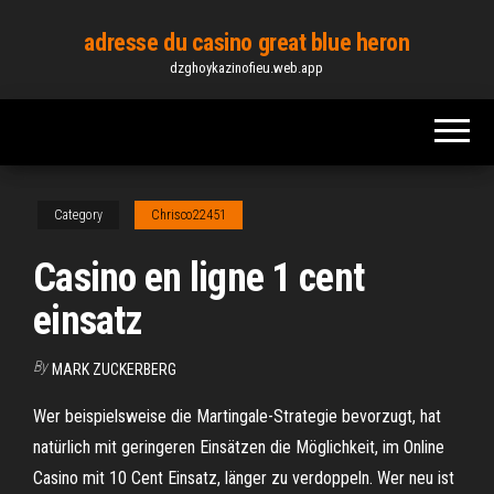
Skip
adresse du casino great blue heron
to
dzghoykazinofieu.web.app
the
content
Category
Chrisco22451
Casino en ligne 1 cent
einsatz
By
MARK ZUCKERBERG
Wer beispielsweise die Martingale-Strategie bevorzugt, hat
natürlich mit geringeren Einsätzen die Möglichkeit, im Online
Casino mit 10 Cent Einsatz, länger zu verdoppeln. Wer neu ist