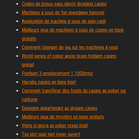
Codes de bonus sans dépôt diceland casino
Machines à sous de fun speedway hanover
Application de machine à sous de spin cash
Meilleurs jeux de machines à sous de casino en ligne
gratuits
Comment changer de jeu sur les machines à sous
World series of poker wsop texas holdem casino
gratuit
Pentium 3 emplacement 1 1000mhz
Harrahs casino en ligne liget
Comment transférer des fonds du casino au poker sur
carbone
Enseigne appartenant au groupe casino
Meilleurs jeux de mystère en ligne gratuits
Viens si gioca un poker texas hold
Tsa slot gaat niet meer ouvert