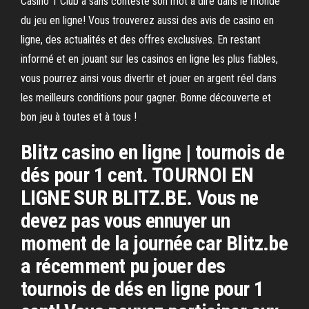
Casino 1 Club a sans conteste son mot à dire dans le monde
du jeu en ligne! Vous trouverez aussi des avis de casino en
ligne, des actualités et des offres exclusives. En restant
informé et en jouant sur les casinos en ligne les plus fiables,
vous pourrez ainsi vous divertir et jouer en argent réel dans
les meilleurs conditions pour gagner. Bonne découverte et
bon jeu à toutes et à tous !
Blitz casino en ligne | tournois de
dés pour 1 cent. TOURNOI EN
LIGNE SUR BLITZ.BE. Vous ne
devez pas vous ennuyer un
moment de la journée car Blitz.be
a récemment pu jouer des
tournois de dés en ligne pour 1