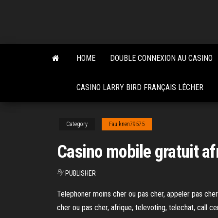
Skip
to
the
content
HOME
DOUBLE CONNEXION AU CASINO
CASINO LARRY BIRD FRANÇAIS LÉCHER
Category
Faulknen79575
Casino mobile gratuit af
By
PUBLISHER
Telephoner moins cher ou pas cher, appeler pas cher ou
cher ou pas cher, afrique, televoting, telechat, call 