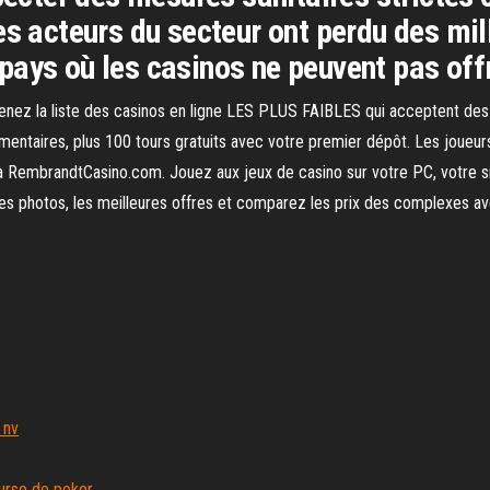
es acteurs du secteur ont perdu des mi
ays où les casinos ne peuvent pas offr
enez la liste des casinos en ligne LES PLUS FAIBLES qui acceptent des
ntaires, plus 100 tours gratuits avec votre premier dépôt. Les joueur
s à RembrandtCasino.com. Jouez aux jeux de casino sur votre PC, votre
es photos, les meilleures offres et comparez les prix des complexes ave
 nv
ourse de poker