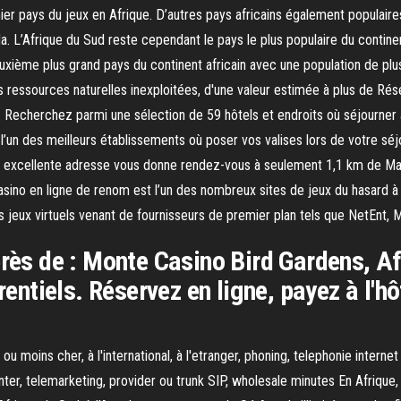
ier pays du jeux en Afrique. D’autres pays africains également populaire
a. L’Afrique du Sud reste cependant le pays le plus populaire du contine
uxième plus grand pays du continent africain avec une population de plus
s ressources naturelles inexploitées, d'une valeur estimée à plus de Ré
tels. Recherchez parmi une sélection de 59 hôtels et endroits où séjourn
 l’un des meilleurs établissements où poser vos valises lors de votre sé
tte excellente adresse vous donne rendez-vous à seulement 1,1 km de Mars
sino en ligne de renom est l’un des nombreux sites de jeux du hasard à q
 jeux virtuels venant de fournisseurs de premier plan tels que NetEnt, 
près de : Monte Casino Bird Gardens, A
rentiels. Réservez en ligne, payez à l'hô
 moins cher, à l'international, à l'etranger, phoning, telephonie interne
center, telemarketing, provider ou trunk SIP, wholesale minutes En Afrique