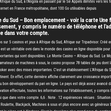
rique du Sud, à l'Angola en passant par le Sé Appels illimités vers les fi
ernet en France métropolitaine, dont 100 Go utilisables depuis
e du Sud – Bon emplacement - voir la carte Une f
ssement, y compris le numéro de téléphone et l'a
ue dans votre compte.
os sur 5 casinos et jeux à Afrique du Sud, Afrique sur Tripadvisor. Créé
st un véritable ovni dans le monde des casino en ligne disponible pour l
ortantes qui sont disponibles. Le Monte Casino – Afrique du Sud. Le Mont
 amateurs de machines à sous, le casino propose 78 tables de jeu dont la 
poker avec des mises importantes. C’est un établissement L’Afrique du Sud
inent. En effet, cette dernière affiche clairement une croissance import
 au bon développement du pari en ligne. Le pays est déjà assez avancé d
ation effectuée, toutes les informations sur l'établissement, y compris
nsi que dans votre compte. 6,6 . Note . 12 expériences vécues . Situati
 Roulette, Blackjack, Machines à sous et plus encore avec un généreux b