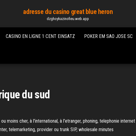
adresse du casino great blue heron
dzghoykazinofieu.web.app
CASINO EN LIGNE 1 CENT EINSATZ
POKER EM SAO JOSE SC
rique du sud
 moins cher, à l'international, à l'etranger, phoning, telephonie interne
center, telemarketing, provider ou trunk SIP, wholesale minutes