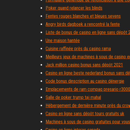
Poker quand relancer les blinds
Fentes rouges blanches et bleues sevens
Angry birds dagboek a rencontré la fente
Liste de bonus de casino en ligne sans dépôt
Une maison hantée
Cuisine raffinée près du casino rama
Meilleurs jeux de machines à sous de casino en
Jack million casino bonus sans dépôt 2021
Casino en ligne beste nederland bonus sans d
Code bonus dinscription au casino dénergie
Emplacements de ram compaq presario r300
Salle de poker trump taj mahal
Hébergement de dernière minute près du cro
Casino en ligne sans dépôt tours gratuits uk
Machines à sous de casino gratuites pour vous
Casino en ligne interac canada