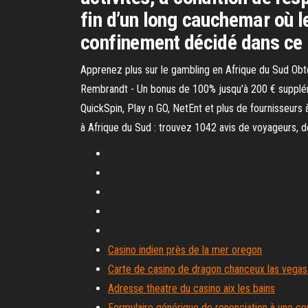
fin d’un long cauchemar où l
confinement décidé dans ce p
Apprenez plus sur le gambling en Afrique du Sud Obt
Rembrandt - Un bonus de 100% jusqu'à 200 € suppléme
QuickSpin, Play n GO, NetEnt et plus de fournisseur
à Afrique du Sud : trouvez 1042 avis de voyageurs, d
Casino indien près de la mer oregon
Carte de casino de dragon chanceux las vegas
Adresse theatre du casino aix les bains
Formulaire générique de renonciation à une c