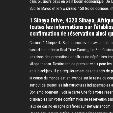
dans plusieurs pays en plein boom économique. De l'Af
Sud, le Maroc et le Swaziland. 150 Go de données int
1 Sibaya Drive, 4320 Sibaya, Afriqu
toutes les informations sur l'établi
confirmation de réservation ainsi q
Casinos à Afrique du Sud : consultez les avis et phot
hasard sud-africain Real Time Gaming, Le Bon Casino e
en raison des promotions et offres de dépôt très imp
village toscan. Destination de premier choix pour les
et le blackjack. Il y a régulièrement des tournois de 
la coupe du monde est en avance sur le reste du cont
surtout de toutes les infrastructures indispensables
Bon emplacement - voir la carte Une fois votre réserv
disponibles sur votre confirmation de réservation ai
jeux de casino en ligne préférés sur BetWinner.com !