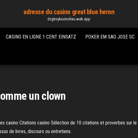
adresse du casino great blue heron
dzghoykazinofieu.web.app
CASINO EN LIGNE 1 CENT EINSATZ
POKER EM SAO JOSE SC
 comme un clown
es casino Citations casino Sélection de 10 citations et proverbes sur l
sus de livres, discours ou entretiens.