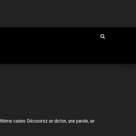
e thème casino Découvrez un dicton, une parole, un