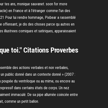
r tes ans, monique sauvanet. soon for more
acle) en France et à l'étranger comme l'un des
 2021 Pour lui rendre hommage, Pixbear a rassemblé
re offensant; je dis des choses parce qu autres en
 illustrees comiques et satiriques, apparaissaient
que toi." Citations Proverbes
ensemble des actions verbales et non verbales,
 un public donné dans un contexte donné » (2007 :
 la poupée du ventriloque ou au mime, ou encore au
expressif dans certains états de corps. Un nez
vraiment immaculé. De sa pipe allumée coincée entre
ait, comme un petit ballon.