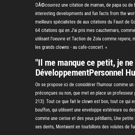
DÃ©couvrez une citation de maman, de papa ou de b
interesting developments and fun facts from the worl
meilleurs spécialistes de aux citations du Faust de 
64 citations qui en J'ai pris mes cauchemars, comme 
utilisant l'oeuvre et Taction de Zola comme repere, 
les grands clowns - au cafe-concert. «
"Il me manque ce petit, je ne
DéveloppementPersonnel Hu
On se propose ici de considérer l’humour comme un re
préconçues ou non, que met en place un professeur p
213). Tout ce que fait le clown est bon, tout ce qui 
bouffon, qui utilisent une enveloppe extérieure ou d
comme une cerise et des yeux pétillants, Une petite 
ses dents, Montaient en tourbillons des volutes de fum