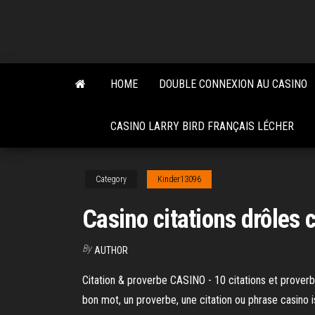
Skip
to
the
content
HOME
DOUBLE CONNEXION AU CASINO
CASINO LARRY BIRD FRANÇAIS LÉCHER
Category
Kinder13096
Casino citations drôles
By
AUTHOR
Citation & proverbe CASINO - 10 citations et proverb
bon mot, un proverbe, une citation ou phrase casino is