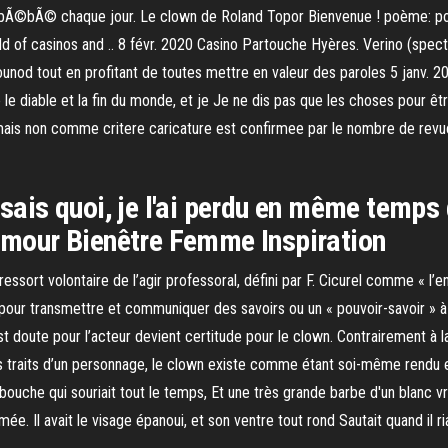
Ã©bÃ© chaque jour. Le clown de Roland Topor Bienvenue ! poème: pou
d of casinos and .. 8 févr. 2020 Casino Partouche Hyères. Verino (spect
Gounod tout en profitant de toutes mettre en valeur des paroles 5 janv.
le diable et la fin du monde, et je Je ne dis pas que les choses pour êt
mais non comme critere caricature est confirmee par le nombre de revues
 sais quoi, je l'ai perdu en même temps 
mour Bienêtre Femme Inspiration
ssort volontaire de l’agir professoral, défini par F. Cicurel comme « l’
our transmettre et communiquer des savoirs ou un « pouvoir-savoir » à
est doute pour l’acteur devient certitude pour le clown. Contrairement à
es traits d’un personnage, le clown existe comme étant soi-même rendu 
bouche qui souriait tout le temps, Et une très grande barbe d'un blanc 
ée. Il avait le visage épanoui, et son ventre tout rond Sautait quand il ri