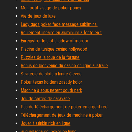
Mon petit visage de poker poney
Vie de jeux de luxe
Lady gaga poker face message subliminal
Roulement linéaire en aluminium à fente en t
Enregistrer le slot shadow of mordor
Piscine de tunique casino hollywood
Puzzles de la roue de la fortune
Bonus de bienvenue du casino en ligne australie
Stratégie de slots à limite élevée
Poker texas holdem zasady kolor
Machine à sous netent south park
Jeu de cartes de caravane
Pas de téléchargement de poker en argent réel
Téléchargement de jeux de machine à poker
Jouer à stinkin rich en ligne
Si guadagna col poker en ligne