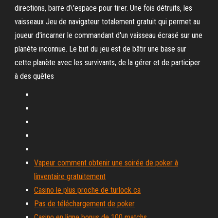
directions, barre d\'espace pour tirer. Une fois détruits, les
vaisseaux Jeu de navigateur totalement gratuit qui permet au
joueur d'incarner le commandant d'un vaisseau écrasé sur une
planète inconnue. Le but du jeu est de bâtir une base sur
cette planète avec les survivants, de la gérer et de participer
à des quêtes
Vapeur comment obtenir une soirée de poker à
linventaire gratuitement
Casino le plus proche de turlock ca
Pas de téléchargement de poker
Casino en ligne bonus de 100 matchs